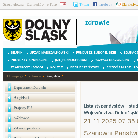
Strona główna
Dla mediów
e-Puap
BIP
Twitter
Facebook
Dla niesły
SEJMIK
URZĄD MARSZAŁKOWSKI
FUNDUSZE EUROPEJSKIE
EDUKAC
PROJEKTY SPOŁECZNE
(NIE)PEŁNOSPRAWNI
ROZWÓJ REGIONALNY
TRANSPORT I DROGI
KOLEJE
BEZPIECZEŃSTWO
ROZWÓJ MIAST I A
Homepage
Zdrowie
Angielski
Departament Zdrowia
Angielski
Lista stypendystów – stud
Projekty EU
Województwa Dolnośląski
e-Zdrowie
21.11.2025 07:36 
Zdrowie publiczne
Szanowni Państwo