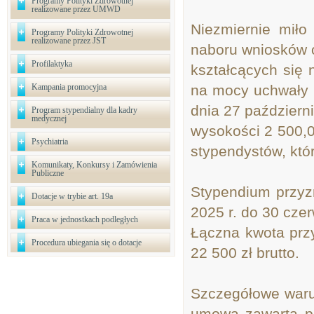
Programy Polityki Zdrowotnej
realizowane przez UMWD
Niezmiernie mił
Programy Polityki Zdrowotnej
realizowane przez JST
naboru wniosków o
Profilaktyka
kształcących się
Kampania promocyjna
na mocy uchwały 
dnia 27 październ
Program stypendialny dla kadry
medycznej
wysokości 2 500,0
Psychiatria
stypendystów, któ
Komunikaty, Konkursy i Zamówienia
Publiczne
Stypendium przyzn
Dotacje w trybie art. 19a
2025 r. do 30 czer
Praca w jednostkach podległych
Łączna kwota prz
Procedura ubiegania się o dotacje
22 500 zł brutto.
Szczegółowe warun
umowa zawarta p