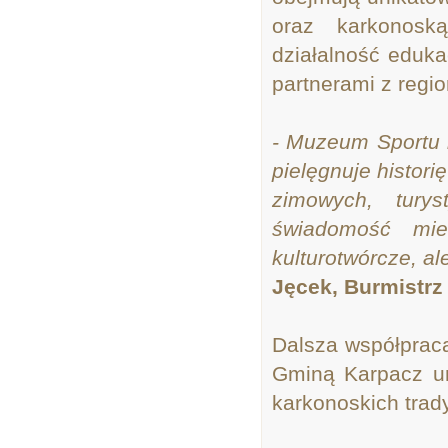
oraz karkonoską
działalność eduka
partnerami z region
- Muzeum Sportu i
pielęgnuje histor
zimowych, turys
świadomość mie
kulturotwórcze, al
Jęcek, Burmistrz
Dalsza współpra
Gminą Karpacz um
karkonoskich trady