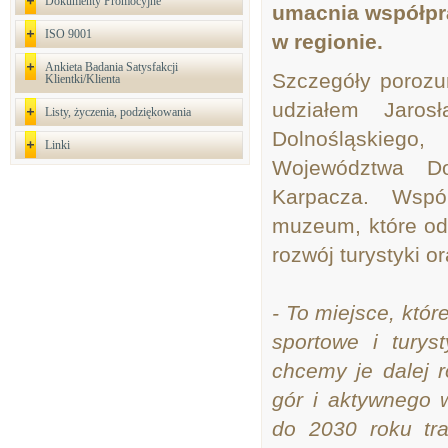
Dokumenty Promocyjne
umacnia współpra
ISO 9001
w regionie.
Ankieta Badania Satysfakcji
Szczegóły porozu
Klientki/Klienta
udziałem Jaros
Listy, życzenia, podziękowania
Dolnośląskieg
Linki
Województwa Do
Karpacza. Wspó
muzeum, które od
rozwój turystyki o
- To miejsce, któr
sportowe i tury
chcemy je dalej r
gór i aktywnego
do 2030 roku tra