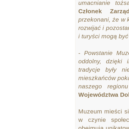
umacnianie toż
Członek Zarzą
przekonani, że w k
rozwijać i pozost
i turyści mogą by
-
Powstanie Muze
oddolny, dzięki 
tradycje były ni
mieszkańców pokaz
naszego regio
Województwa Dol
Muzeum mieści s
w czynie społe
obejmują unikato