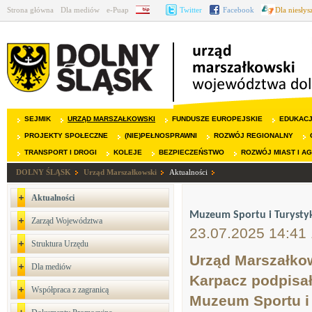
Strona główna
Dla mediów
e-Puap
BIP
Twitter
Facebook
Dla niesły
SEJMIK
URZĄD MARSZAŁKOWSKI
FUNDUSZE EUROPEJSKIE
EDUKAC
PROJEKTY SPOŁECZNE
(NIE)PEŁNOSPRAWNI
ROZWÓJ REGIONALNY
TRANSPORT I DROGI
KOLEJE
BEZPIECZEŃSTWO
ROZWÓJ MIAST I A
DOLNY ŚLĄSK
Urząd Marszałkowski
Aktualności
Aktualności
Muzeum Sportu i Turystyki
Zarząd Województwa
23.07.2025 14:41
Struktura Urzędu
Urząd Marszałko
Dla mediów
Karpacz podpisa
Współpraca z zagranicą
Muzeum Sportu i 