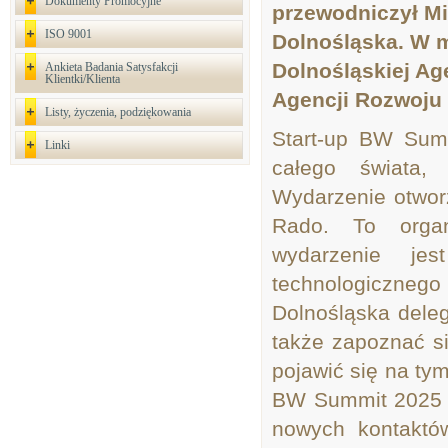
Dokumenty Promocyjne
przewodniczył M
ISO 9001
Dolnośląska. W mi
Dolnośląskiej Ag
Ankieta Badania Satysfakcji
Klientki/Klienta
Agencji Rozwoju
Listy, życzenia, podziękowania
Start-up BW Summ
Linki
całego świata, 
Wydarzenie otwor
Rado. To organ
wydarzenie jes
technologiczneg
Dolnośląska deleg
także zapoznać si
pojawić się na ty
BW Summit 2025 t
nowych kontaktó