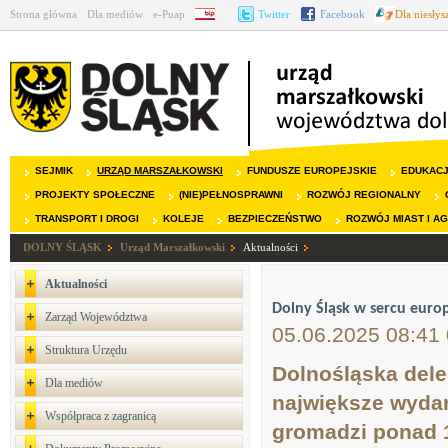
Strona główna
Dla mediów
e-Puap
BIP
Twitter
Facebook
Dla niesły
SEJMIK
URZĄD MARSZAŁKOWSKI
FUNDUSZE EUROPEJSKIE
EDUKAC
PROJEKTY SPOŁECZNE
(NIE)PEŁNOSPRAWNI
ROZWÓJ REGIONALNY
TRANSPORT I DROGI
KOLEJE
BEZPIECZEŃSTWO
ROZWÓJ MIAST I A
DOLNY ŚLĄSK
Urząd Marszałkowski
Aktualności
Aktualności
Dolny Śląsk w sercu europe
Zarząd Województwa
05.06.2025 08:41
Struktura Urzędu
Dolnośląska dele
Dla mediów
największe wydar
Współpraca z zagranicą
gromadzi ponad 1