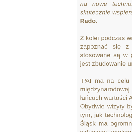
na nowe techno
skutecznie wspier
Rado.
Z kolei podczas wi
zapoznać się z 
stosowane są w p
jest zbudowanie un
IPAI ma na celu 
międzynarodowej
łańcuch wartości A
Obydwie wizyty b
tym, jak technolo
Śląsk ma ogromny
sztucznej inteli