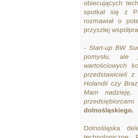
obiecujących tec
spotkał się z Pa
rozmawiał o pot
przyszłej współpra
- Start-up BW Su
pomysłu, ale 
wartościowych ko
przedstawicieli z
Holandii czy Braz
Mam nadzieję,
przedsiębiorcami
dolnośląskiego.
Dolnośląska de
technologiczne: 