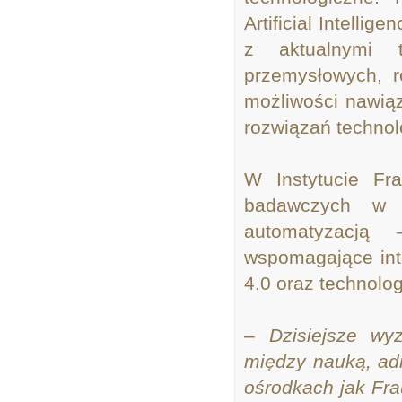
Artificial Intelli
z aktualnymi t
przemysłowych, ro
możliwości nawią
rozwiązań technol
W Instytucie Fr
badawczych w E
automatyzacją
wspomagające int
4.0 oraz technolo
– Dzisiejsze wy
między nauką, ad
ośrodkach jak Frau