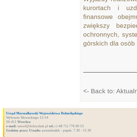
kurortach i uzd
finansowe obejmu
zwiększy bezpi
ochronnych, syst
górskich dla osób
<- Back to: Aktua
Urząd Marszałkowski Województwa Dolnośląskiego
Wybrzeże Słowackiego 12-14
50-411
Wrocław
e-mail:
umwd@dolnyslask.pl
tel.:
(+48 71) 776 90 53
Godziny pracy Urzędu:
poniedziałek - piątek: 7.30 - 15.30