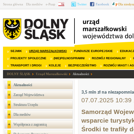
Strona główna
Dla mediów
e-Puap
BIP
Twitter
Facebook
Dla niesły
SEJMIK
URZĄD MARSZAŁKOWSKI
FUNDUSZE EUROPEJSKIE
EDUKAC
PROJEKTY SPOŁECZNE
(NIE)PEŁNOSPRAWNI
ROZWÓJ REGIONALNY
TRANSPORT I DROGI
KOLEJE
BEZPIECZEŃSTWO
ROZWÓJ MIAST I A
DOLNY ŚLĄSK
Urząd Marszałkowski
Aktualności
Aktualności
3,5 mln zł na niezapomni
Zarząd Województwa
07.07.2025 10:39
Struktura Urzędu
Samorząd Wojewó
Dla mediów
wsparcie turysty
Współpraca z zagranicą
Środki te trafiły