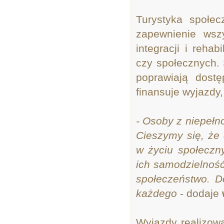
Turystyka społe
zapewnienie wsz
integracji i rehab
czy społecznych. 
poprawiają dostęp
finansuje wyjazdy,
- Osoby z niepełn
Cieszymy się, że
w życiu społeczn
ich samodzielność
społeczeństwo. Do
każdego
- dodaje
Wyjazdy realizow