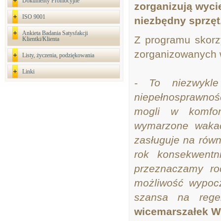
Dokumenty Promocyjne
zorganizują wycie
ISO 9001
niezbędny sprzęt
Ankieta Badania Satysfakcji
Z programu skorz
Klientki/Klienta
zorganizowanych 
Listy, życzenia, podziękowania
Linki
- To niezwykl
niepełnosprawno
mogli w komfor
wymarzone wakac
zasługuje na równ
rok konsekwentn
przeznaczamy roc
możliwość wypocz
szansa na rege
wicemarszałek W