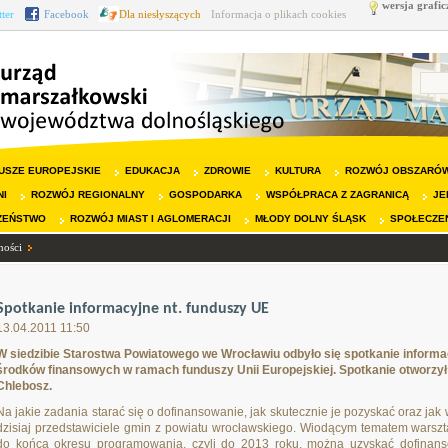
wersja grafic
tter
Facebook
Dla niesłyszących
Informacja o plikach cookies
USZE EUROPEJSKIE
EDUKACJA
ZDROWIE
KULTURA
ROZWÓJ OBSZARÓW
NI
ROZWÓJ REGIONALNY
GOSPODARKA
WSPÓŁPRACA Z ZAGRANICĄ
JE
ZEŃSTWO
ROZWÓJ MIAST I AGLOMERACJI
MŁODY DOLNY ŚLĄSK
SPOŁECZE
ności
Spotkanie informacyjne nt. funduszy UE
13.04.2011 11:50
W siedzibie Starostwa Powiatowego we Wrocławiu odbyło się spotkanie inform
środków finansowych w ramach funduszy Unii Europejskiej. Spotkanie otworzy
Chlebosz.
Na jakie zadania starać się o dofinansowanie, jak skutecznie je pozyskać oraz jak w
dzisiaj przedstawiciele gmin z powiatu wrocławskiego. Wiodącym tematem warszt
do końca okresu programowania, czyli do 2013 roku, można uzyskać dofinan