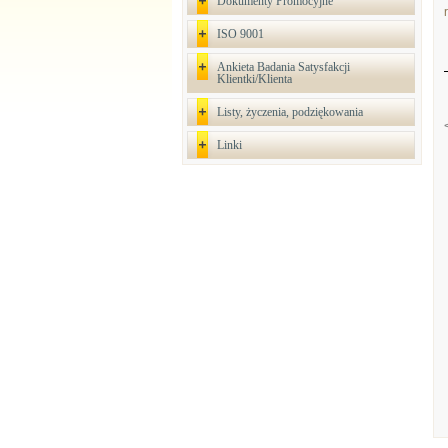
Dokumenty Promocyjne
ISO 9001
Ankieta Badania Satysfakcji
Klientki/Klienta
Listy, życzenia, podziękowania
Linki