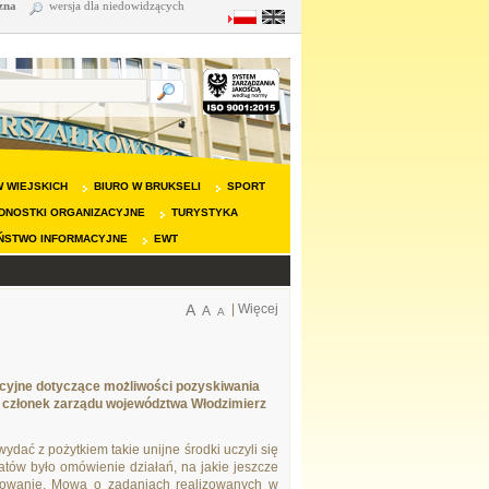
zna
wersja dla niedowidzących
 WIEJSKICH
BIURO W BRUKSELI
SPORT
DNOSTKI ORGANIZACYJNE
TURYSTYKA
ŃSTWO INFORMACYJNE
EWT
A
|
Więcej
A
A
acyjne dotyczące możliwości pozyskiwania
ł członek zarządu województwa Włodzimierz
ydać z pożytkiem takie unijne środki uczyli się
atów było omówienie działań, na jakie jeszcze
sowanie. Mowa o zadaniach realizowanych w