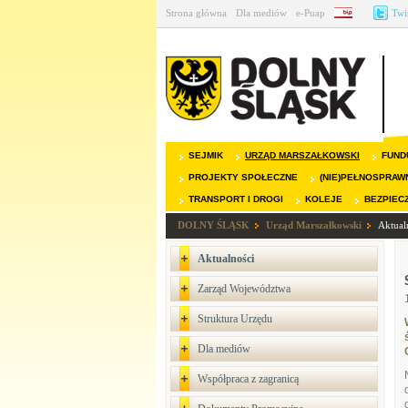
Strona główna
Dla mediów
e-Puap
BIP
Twi
SEJMIK
URZĄD MARSZAŁKOWSKI
FUND
PROJEKTY SPOŁECZNE
(NIE)PEŁNOSPRAW
TRANSPORT I DROGI
KOLEJE
BEZPIEC
DOLNY ŚLĄSK
Urząd Marszałkowski
Aktual
Aktualności
Zarząd Województwa
Struktura Urzędu
Dla mediów
Współpraca z zagranicą