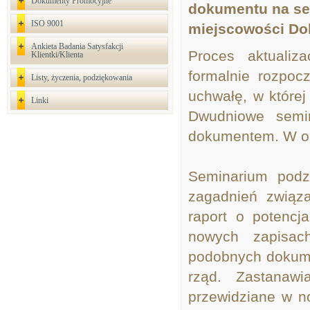
Dokumenty Promocyjne
dokumentu na sem
ISO 9001
miejscowości Do
Ankieta Badania Satysfakcji
Proces aktualiz
Klientki/Klienta
formalnie rozpoc
Listy, życzenia, podziękowania
uchwałę, w której
Linki
Dwudniowe semi
dokumentem. W ob
Seminarium podz
zagadnień związ
raport o potenc
nowych zapisach
podobnych dokumen
rząd. Zastanaw
przewidziane w n