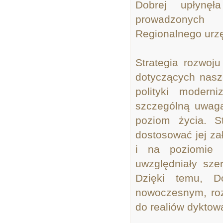
Dobrej upłynę
prowadzonych 
Regionalnego urz
Strategia rozwoj
dotyczących nasz
polityki modern
szczególną uwag
poziom życia. S
dostosować jej z
i na poziomie 
uwzględniały sze
Dzięki temu, D
nowoczesnym, roz
do realiów dyktow