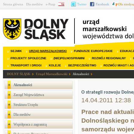
Strona główna
Dla mediów
e-Puap
BIP
Twitter
Facebook
Dla niesły
SEJMIK
URZĄD MARSZAŁKOWSKI
FUNDUSZE EUROPEJSKIE
EDUKAC
PROJEKTY SPOŁECZNE
(NIE)PEŁNOSPRAWNI
ROZWÓJ REGIONALNY
TRANSPORT I DROGI
KOLEJE
BEZPIECZEŃSTWO
ROZWÓJ MIAST I A
DOLNY ŚLĄSK
Urząd Marszałkowski
Aktualności
Aktualności
O strategii rozwoju Dolne
Zarząd Województwa
14.04.2011 12:38
Struktura Urzędu
Prace nad aktual
Dla mediów
Dolnośląskiego n
Współpraca z zagranicą
samorządu wojew