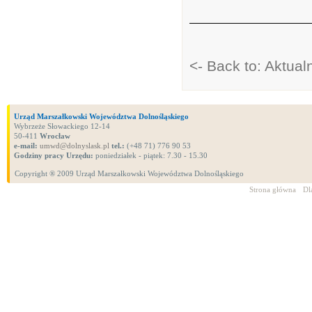
<- Back to: Aktua
Urząd Marszałkowski Województwa Dolnośląskiego
Wybrzeże Słowackiego 12-14
50-411
Wrocław
e-mail:
umwd@dolnyslask.pl
tel.:
(+48 71) 776 90 53
Godziny pracy Urzędu:
poniedziałek - piątek: 7.30 - 15.30
Copyright ® 2009 Urząd Marszałkowski Województwa Dolnośląskiego
Strona główna
Dl