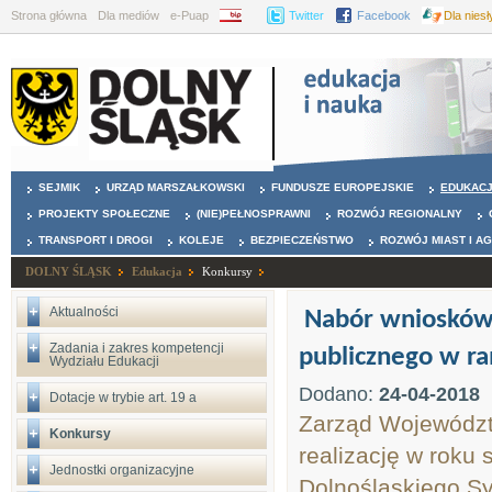
Strona główna
Dla mediów
e-Puap
BIP
Twitter
Facebook
Dla nies
SEJMIK
URZĄD MARSZAŁKOWSKI
FUNDUSZE EUROPEJSKIE
EDUKAC
PROJEKTY SPOŁECZNE
(NIE)PEŁNOSPRAWNI
ROZWÓJ REGIONALNY
TRANSPORT I DROGI
KOLEJE
BEZPIECZEŃSTWO
ROZWÓJ MIAST I A
DOLNY ŚLĄSK
Edukacja
Konkursy
Aktualności
Nabór wniosków 
Zadania i zakres kompetencji
publicznego w ra
Wydziału Edukacji
Dodano:
24-04-2018
Dotacje w trybie art. 19 a
Zarząd Województw
Konkursy
realizację w roku
Jednostki organizacyjne
Dolnośląskiego S