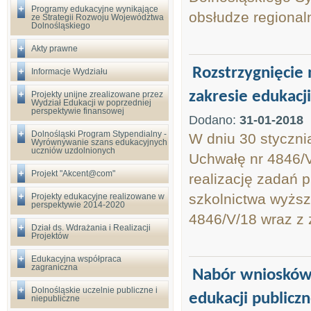
Programy edukacyjne wynikające
obsłudze regional
ze Strategii Rozwoju Województwa
Dolnośląskiego
Akty prawne
Rozstrzygnięcie
Informacje Wydziału
zakresie edukacji
Projekty unijne zrealizowane przez
Wydział Edukacji w poprzedniej
perspektywie finansowej
Dodano:
31-01-2018
Dolnośląski Program Stypendialny -
W dniu 30 styczni
Wyrównywanie szans edukacyjnych
uczniów uzdolnionych
Uchwałę nr 4846/V
Projekt "Akcent@com"
realizację zadań p
szkolnictwa wyżs
Projekty edukacyjne realizowane w
perspektywie 2014-2020
4846/V/18 wraz z 
Dział ds. Wdrażania i Realizacji
Projektów
Edukacyjna współpraca
zagraniczna
Nabór wniosków 
Dolnośląskie uczelnie publiczne i
edukacji publiczn
niepubliczne