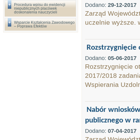
Dodano:
29-12-2017
Procedura wpisu do ewidencji
niepublicznych placówek
Zarząd Województ
doskonalenia nauczycieli
uczelnie wyższe. 
Wsparcie Kształcenia Zawodowego
– Poprawa Efektów
Rozstrzygnięcie
Dodano:
05-06-2017
Rozstrzygnięcie o
2017/2018 zadani
Wspierania Uzdoln
Nabór wniosków 
publicznego w ra
Dodano:
07-04-2017
Zarząd Województw